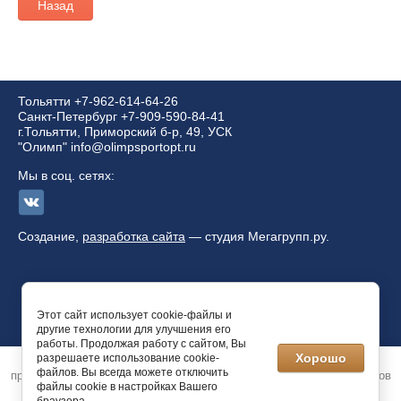
Назад
Тольятти
+7-962-614-64-26
Санкт-Петербург +7-909-590-84-41
г.Тольятти, Приморский б-р, 49, УСК
"Олимп" info@olimpsportopt.ru
Мы в соц. сетях:
Создание,
разработка сайта
— студия Мегагрупп.ру.
Этот сайт использует cookie-файлы и
другие технологии для улучшения его
работы. Продолжая работу с сайтом, Вы
© 2019 Vs team
Хорошо
разрешаете использование cookie-
Этот сайт использует файлы cookie и метаданные. Продолжая
Политика конфиденциальности
файлов. Вы всегда можете отключить
просматривать его, вы соглашаетесь на использование нами файлов
файлы cookie в настройках Вашего
cookie и метаданных в соответствии с
Политикой