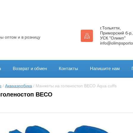
г.Тольятти,
Приморский б-р,
ы оптом и в розницу
УСК "Олимп"
info@olimpsporto
а
Возврат и обмен
Контакты
Напишите нам
е
 / 
Аквааэробика
 / Манжеты на голеностоп ВЕСО Aqua cuffs
 голеностоп ВЕСО