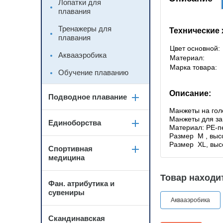
Лопатки для
плавания
Тренажеры для
Технические 
плавания
Цвет основной:
Аквааэробика
Материал:
Марка товара:
Обучение плаванию
Описание:
Подводное плавание
Манжеты на гол
Манжеты для за
Единоборства
Материал: РЕ-п
Размер M , высо
Размер XL, выс
Спортивная
медицина
Товар находит
Фан. атрибутика и
сувениры
Аквааэробика
Скандинавская