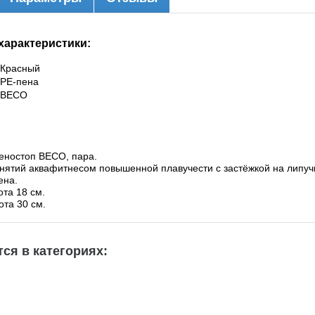
характеристики:
Красный
РЕ-пена
BЕСО
еностоп ВЕСО, пара.
нятий аквафитнесом повышенной плавучести с застёжкой на липуч
ена.
та 18 см.
ота 30 см.
ся в категориях: